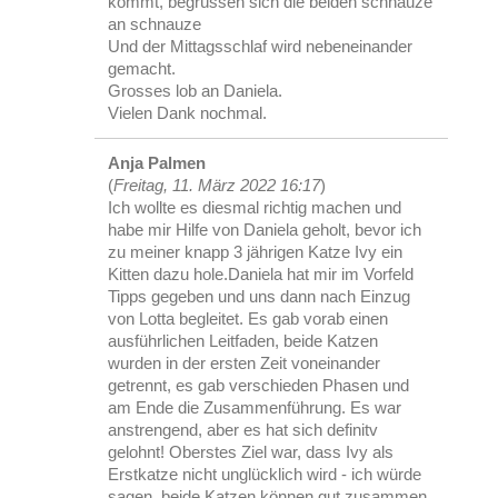
kommt, begrüssen sich die beiden schnauze
an schnauze
Und der Mittagsschlaf wird nebeneinander
gemacht.
Grosses lob an Daniela.
Vielen Dank nochmal.
Anja Palmen
(
Freitag, 11. März 2022 16:17
)
Ich wollte es diesmal richtig machen und
habe mir Hilfe von Daniela geholt, bevor ich
zu meiner knapp 3 jährigen Katze Ivy ein
Kitten dazu hole.Daniela hat mir im Vorfeld
Tipps gegeben und uns dann nach Einzug
von Lotta begleitet. Es gab vorab einen
ausführlichen Leitfaden, beide Katzen
wurden in der ersten Zeit voneinander
getrennt, es gab verschieden Phasen und
am Ende die Zusammenführung. Es war
anstrengend, aber es hat sich definitv
gelohnt! Oberstes Ziel war, dass Ivy als
Erstkatze nicht unglücklich wird - ich würde
sagen, beide Katzen können gut zusammen