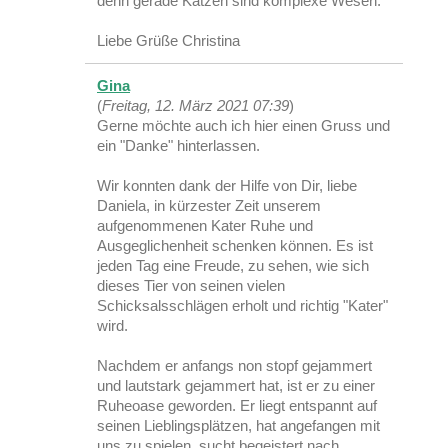
denn gerade Katzen sind komplexe Wesen.
Liebe Grüße Christina
Gina
(
Freitag, 12. März 2021 07:39
)
Gerne möchte auch ich hier einen Gruss und
ein "Danke" hinterlassen.
Wir konnten dank der Hilfe von Dir, liebe
Daniela, in kürzester Zeit unserem
aufgenommenen Kater Ruhe und
Ausgeglichenheit schenken können. Es ist
jeden Tag eine Freude, zu sehen, wie sich
dieses Tier von seinen vielen
Schicksalsschlägen erholt und richtig "Kater"
wird.
Nachdem er anfangs non stopf gejammert
und lautstark gejammert hat, ist er zu einer
Ruheoase geworden. Er liegt entspannt auf
seinen Lieblingsplätzen, hat angefangen mit
uns zu spielen, sucht begeistert nach